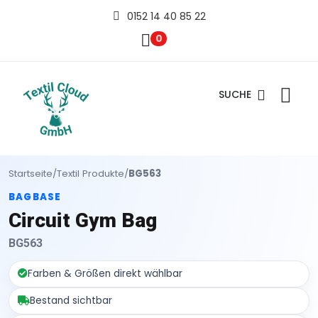
0152 14 40 85 22
0
SUCHE
Startseite
/
Textil Produkte
/
BG563
BAGBASE
Circuit Gym Bag
BG563
Farben & Größen direkt wählbar
Bestand sichtbar