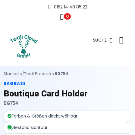
0152 14 40 85 22
0
SUCHE
Startseite
/
Textil Produkte
/
BG754
BAGBASE
Boutique Card Holder
BG754
Farben & Größen direkt wählbar
Bestand sichtbar