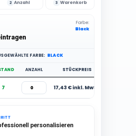
Anzahl
Warenkorb
2
3
Farbe:
Black
intragen
USGEWÄHLTE FARBE:
BLACK
STAND
ANZAHL
STÜCKPREIS
7
17,43 € inkl. MwSt.
HRITT
ofessionell personalisieren