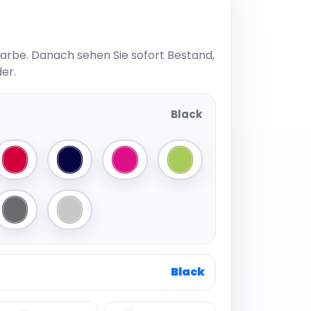
Farbe. Danach sehen Sie sofort Bestand,
er.
Black
Royal
Classic Red
French Navy
Fuchsia
Lime Green
Black
Grey Marl
Ice Grey
Black