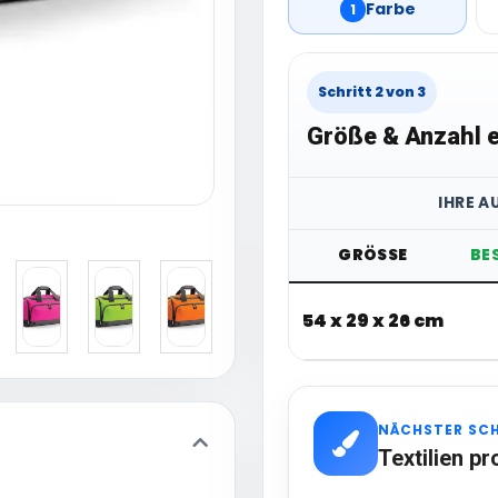
Farbe
1
Schritt 2 von 3
Größe & Anzahl e
IHRE A
GRÖSSE
BE
54 x 29 x 26 cm
NÄCHSTER SC
Textilien pr