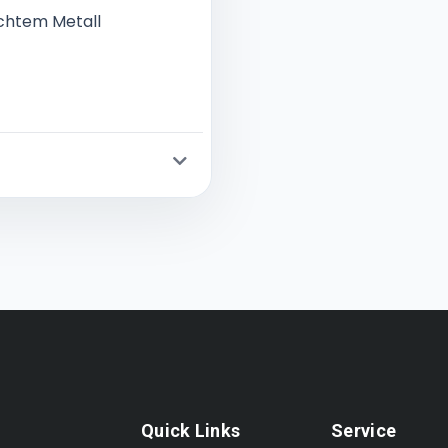
chtem Metall
Quick Links
Service