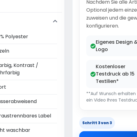
Nachdem Sie alle Art
Optional jedem einze
zuweisen und die gew
konfigurieren.
0% Polyester
Eigenes Design 
Logo
zeln
arbig, Kontrast /
Kostenloser
hrfarbig
Testdruck ab 15
Textilien*
ort
**Auf Wunsch erhalten S
ein Video Ihres Testdruc
sserabweisend
raustrennbares Label
Schritt 3 von 3
cht waschbar