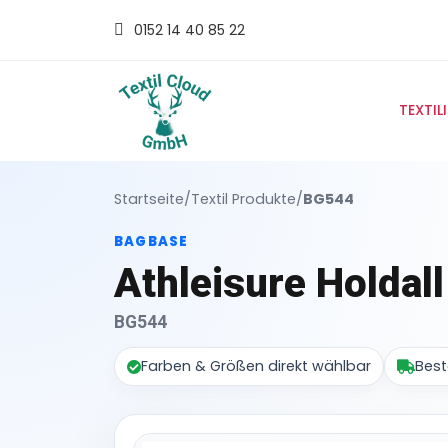
0152 14 40 85 22
TEXTIL
Startseite
/
Textil Produkte
/
BG544
BAGBASE
Athleisure Holdall
BG544
Farben & Größen direkt wählbar
Best