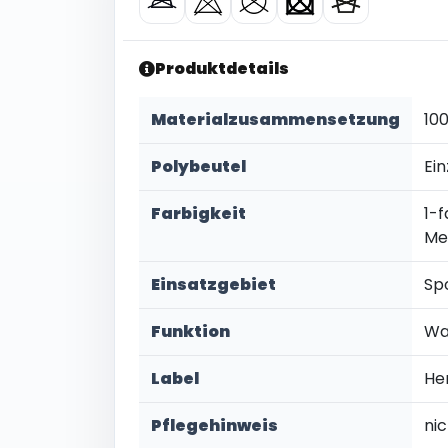
Produktdetails
Materialzusammensetzung
10
Polybeutel
Ein
Farbigkeit
1-f
Me
Einsatzgebiet
Sp
Funktion
Wa
Label
He
Pflegehinweis
ni