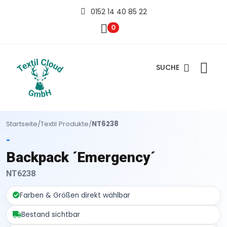
0152 14 40 85 22
0
SUCHE
Startseite
/
Textil Produkte
/
NT6238
-
Backpack ´Emergency´
NT6238
Farben & Größen direkt wählbar
Bestand sichtbar