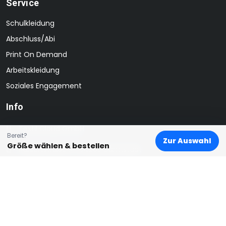
Service
Schulkleidung
Abschluss/Abi
Print On Demand
Arbeitskleidung
Soziales Engagement
Info
Textil Cloud GmbH
Bereit?
Zur Auswahl
Größe wählen & bestellen
Kahlertstraße 14, 64293 Darmstadt
hello@textilcloud.de
0152 11 887 112