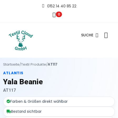
0152 14 40 85 22
0
SUCHE
Startseite
/
Textil Produkte
/
AT117
ATLANTIS
Yala Beanie
AT117
Farben & Größen direkt wählbar
Bestand sichtbar