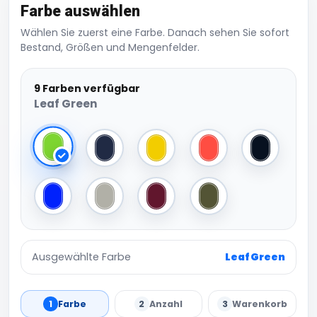
Farbe auswählen
Wählen Sie zuerst eine Farbe. Danach sehen Sie sofort
Bestand, Größen und Mengenfelder.
9 Farben verfügbar
Leaf Green
Leaf Green
Navy
Mustard
Orange
Black
Royal
Light Grey
Burgundy
Olive
Ausgewählte Farbe
Leaf Green
1
Farbe
2
Anzahl
3
Warenkorb