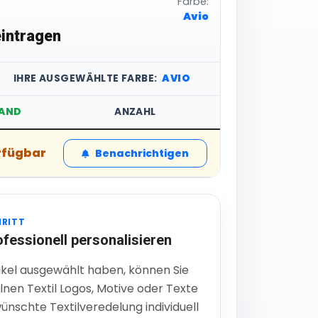
Farbe:
Avio
intragen
IHRE AUSGEWÄHLTE FARBE:
AVIO
AND
ANZAHL
STÜCKPREIS
rfügbar
5,76 € inkl. MwS
Benachrichtigen
HRITT
ofessionell personalisieren
ikel ausgewählt haben, können Sie
lnen Textil Logos, Motive oder Texte
ünschte Textilveredelung individuell