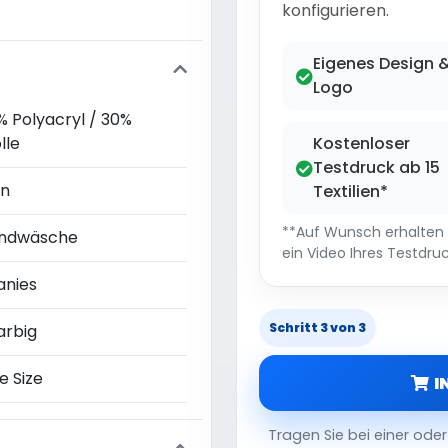
konfigurieren.
Eigenes Design 
Logo
% Polyacryl / 30%
lle
Kostenloser
Testdruck ab 15
in
Textilien*
**Auf Wunsch erhalten S
ndwäsche
ein Video Ihres Testdruc
anies
Schritt 3 von 3
arbig
e Size
I
Tragen Sie bei einer od