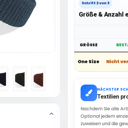
Schritt 2 von 3
Größe & Anzahl e
GRÖSSE
BEST
One Size
Nicht ve
NÄCHSTER SC
Textilien pr
Nachdem Sie alle Art
Optional jedem einze
zuweisen und die gew