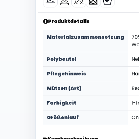
Produktdetails
Materialzusammensetzung
70
Wo
Polybeutel
Ne
Pflegehinweis
Ha
Mützen (Art)
Be
Farbigkeit
1-f
Größenlauf
On
Kurzbeschreibung