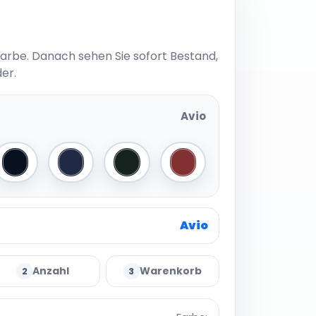
Farbe. Danach sehen Sie sofort Bestand,
er.
Avio
Black
Navy
Forest Green
Rusty
Avio
Anzahl
Warenkorb
2
3