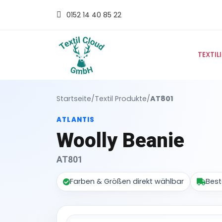
0152 14 40 85 22
TEXTIL
Startseite
/
Textil Produkte
/
AT801
ATLANTIS
Woolly Beanie
AT801
Farben & Größen direkt wählbar
Best