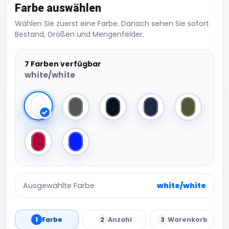
Farbe auswählen
Wählen Sie zuerst eine Farbe. Danach sehen Sie sofort
Bestand, Größen und Mengenfelder.
7 Farben verfügbar
white/white
white/white
Dark Grey/Black
Black/Black
Navy/Navy
Olive/Black
Red/White
Royal/Black
Ausgewählte Farbe
white/white
1
Farbe
2
Anzahl
3
Warenkorb