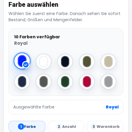
Farbe auswählen
Wählen Sie zuerst eine Farbe. Danach sehen Sie sofort
Bestand, Größen und Mengenfelder.
10 Farben verfügbar
Royal
Royal
White
Black
Olive
Khaki
Navy
Dark Grey
Bottle Green
Red
Grey
Ausgewählte Farbe
Royal
1
Farbe
2
Anzahl
3
Warenkorb