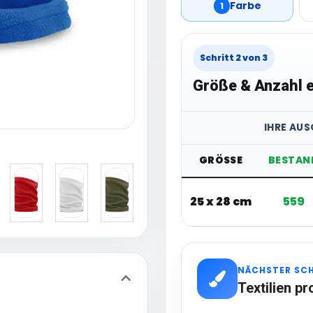
Farbe
1
Schritt 2 von 3
Größe & Anzahl e
IHRE AU
GRÖSSE
BESTAN
25 x 28 cm
559
NÄCHSTER SC
Textilien pr