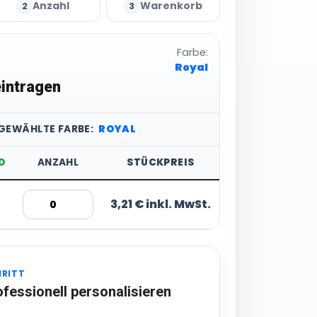
Anzahl
Warenkorb
2
3
Farbe:
Royal
intragen
SGEWÄHLTE FARBE:
ROYAL
D
ANZAHL
STÜCKPREIS
3,21 € inkl. MwSt.
HRITT
ofessionell personalisieren