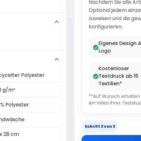
Nachdem Sie alle Art
Optional jedem einze
zuweisen und die gew
konfigurieren.
Eigenes Design 
Logo
Kostenloser
cycelter Polyester
Testdruck ab 15
Textilien*
0 g/m²
**Auf Wunsch erhalten S
ein Video Ihres Testdruc
0% Polyester
ndwäsche
Schritt 3 von 3
 x 28 cm