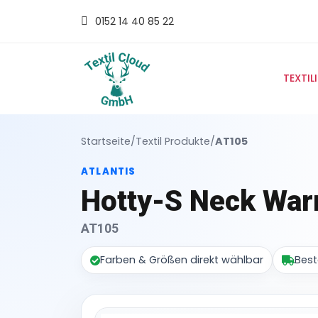
0152 14 40 85 22
TEXTIL
Startseite
/
Textil Produkte
/
AT105
ATLANTIS
Hotty-S Neck Wa
AT105
Farben & Größen direkt wählbar
Best