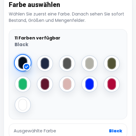
Farbe auswählen
Wählen Sie zuerst eine Farbe. Danach sehen Sie sofort
Bestand, Größen und Mengenfelder.
11 Farben verfügbar
Black
Black
Navy
Dark Grey
Light Grey
Olive
Green
Burgundy
Light Pink
Royal
Red
White
Ausgewählte Farbe
Black