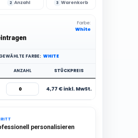
Anzahl
Warenkorb
2
3
Farbe:
White
intragen
SGEWÄHLTE FARBE:
WHITE
ANZAHL
STÜCKPREIS
4,77 € inkl. MwSt.
HRITT
ofessionell personalisieren