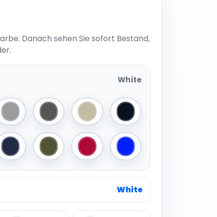
Farbe. Danach sehen Sie sofort Bestand,
er.
White
navy
Grey
Dark Grey
Khaki/Navy
Black
Navy/Navy
Olive
Red
Royal
White