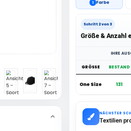
Farbe
1
Schritt 2 von 3
Größe & Anzahl e
IHRE AU
GRÖSSE
BESTAND
One Size
131
NÄCHSTER SC
Textilien pr