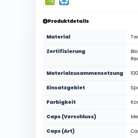
Produktdetails
Material
Twi
Zertifizierung
Bi
Re
Materialzusammensetzung
10
Einsatzgebiet
Sp
Farbigkeit
Ko
Caps (Verschluss)
Me
Caps (Art)
Ca