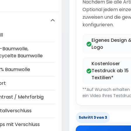
Nachdem Sie alle Art
Optional jedem einze
zuweisen und die gew
konfigurieren.
ll
Eigenes Design 
Logo
o-Baumwolle,
cycelte Baumwolle
Kostenloser
0% Baumwolle
Testdruck ab 15
Textilien*
ort
**Auf Wunsch erhalten S
ein Video Ihres Testdruc
ntrast / Mehrfarbig
tallverschluss
Schritt 3 von 3
ps mit Verschluss