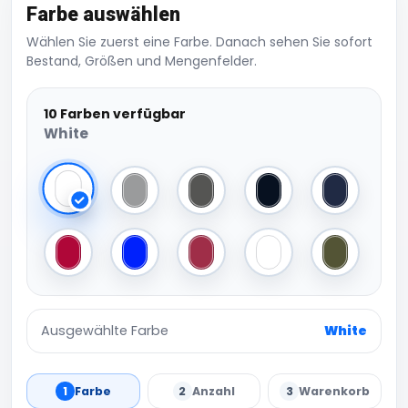
Farbe auswählen
Wählen Sie zuerst eine Farbe. Danach sehen Sie sofort
Bestand, Größen und Mengenfelder.
10 Farben verfügbar
White
White
Grey
Dark Grey
Black
Navy
Red
Royal
Cardinal Red
Camouflage/Black
Olive
Ausgewählte Farbe
White
1
Farbe
2
Anzahl
3
Warenkorb