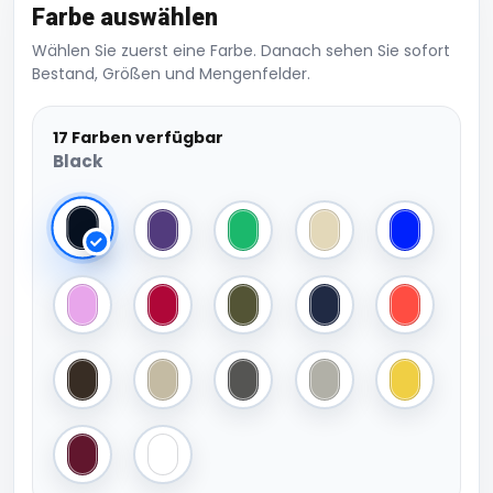
Farbe auswählen
Wählen Sie zuerst eine Farbe. Danach sehen Sie sofort
Bestand, Größen und Mengenfelder.
17 Farben verfügbar
Black
Black
Purple
Green
Stone
Royal
Pink
Red
Olive
Navy
Orange
Brown
Khaki
Dark Grey
Light Grey
Yellow
Burgundy
White