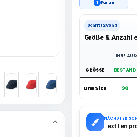
Farbe
1
Schritt 2 von 3
Größe & Anzahl e
IHRE AU
GRÖSSE
BESTAND
One Size
90
NÄCHSTER SC
Textilien pr