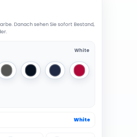
Farbe. Danach sehen Sie sofort Bestand,
er.
White
Dark Grey
Black
Navy
Red
White