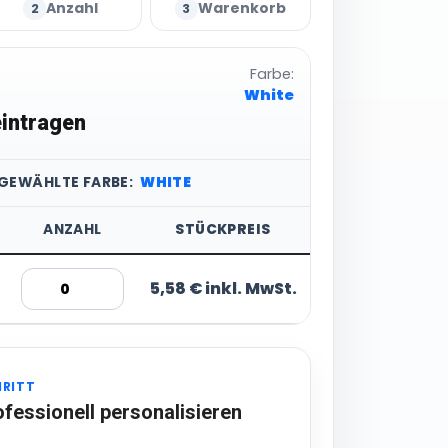
Anzahl
Warenkorb
2
3
Farbe:
White
intragen
SGEWÄHLTE FARBE:
WHITE
ANZAHL
STÜCKPREIS
5,58 € inkl. MwSt.
HRITT
ofessionell personalisieren