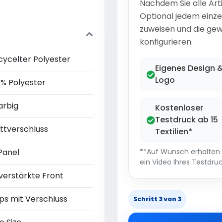
Nachdem Sie alle Art
Optional jedem einze
zuweisen und die gew
konfigurieren.
cycelter Polyester
Eigenes Design 
Logo
0% Polyester
arbig
Kostenloser
Testdruck ab 15
ettverschluss
Textilien*
Panel
**Auf Wunsch erhalten S
ein Video Ihres Testdruc
verstärkte Front
ps mit Verschluss
Schritt 3 von 3