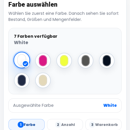
Farbe auswählen
Wählen Sie zuerst eine Farbe. Danach sehen Sie sofort
Bestand, Größen und Mengenfelder.
7 Farben verfügbar
White
White
Fuchsia Fluo
Yellow Fluo
Dark Grey
Black
Navy
Stone
Ausgewählte Farbe
White
1
Farbe
2
Anzahl
3
Warenkorb