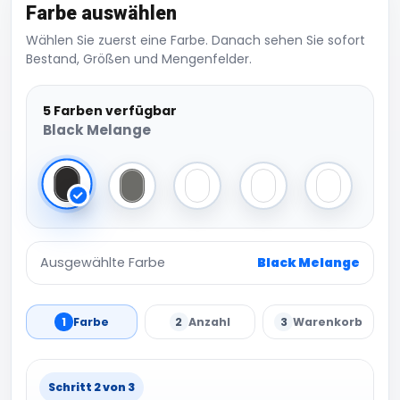
Farbe auswählen
Wählen Sie zuerst eine Farbe. Danach sehen Sie sofort
Bestand, Größen und Mengenfelder.
5 Farben verfügbar
Black Melange
Black Melange
Light Grey Melange
Light Avio Melange
Lilac Melange
Beige Mela
Ausgewählte Farbe
Black Melange
1
Farbe
2
Anzahl
3
Warenkorb
Schritt 2 von 3