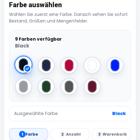
Farbe auswählen
Wählen Sie zuerst eine Farbe. Danach sehen Sie sofort
Bestand, Größen und Mengenfelder.
9 Farben verfügbar
Black
Black
Navy
Red
White
Royal
Grey
Bottle Green
Dark Grey
Burgundy
Ausgewählte Farbe
Black
1
Farbe
2
Anzahl
3
Warenkorb