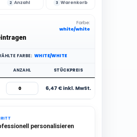
Anzahl
Warenkorb
2
3
Farbe:
white/white
intragen
WÄHLTE FARBE:
WHITE/WHITE
ANZAHL
STÜCKPREIS
6,47 € inkl. MwSt.
HRITT
ofessionell personalisieren