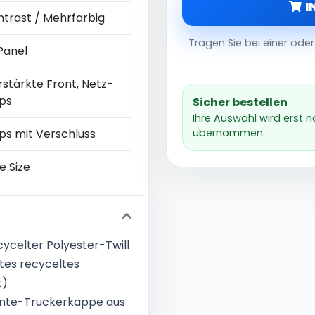
I
ntrast / Mehrfarbig
Tragen Sie bei einer od
Panel
rstärkte Front, Netz-
ps
Sicher bestellen
Ihre Auswahl wird erst 
ps mit Verschluss
übernommen.
e Size
ecycelter Polyester-Twill
ertes recyceltes
t)
ente-Truckerkappe aus