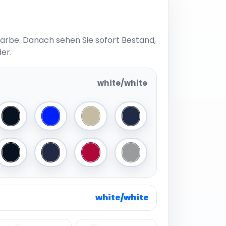
Farbe. Danach sehen Sie sofort Bestand,
er.
white/white
lack
Black/Black
Royal/Black
Khaki/Black
Navy/Navy
White
Black/Dark Grey
Navy/White
Red/Red
Grey/Black
white/white