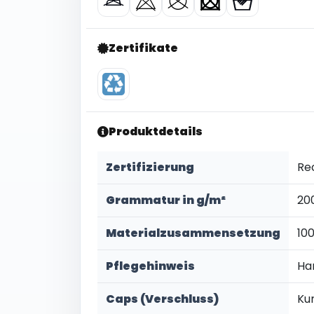
Zertifikate
Produktdetails
Zertifizierung
Re
Grammatur in g/m²
20
Materialzusammensetzung
10
Pflegehinweis
Ha
Caps (Verschluss)
Ku