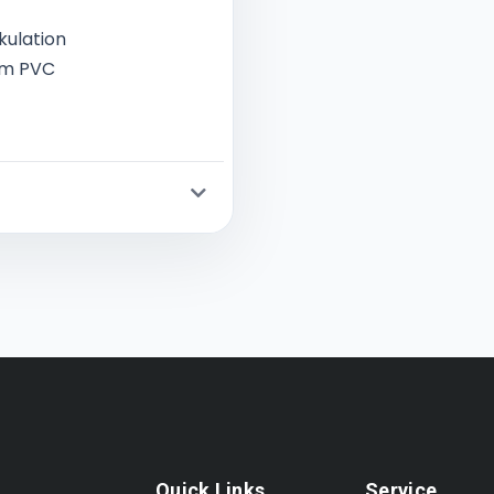
kulation
em PVC
Quick Links
Service