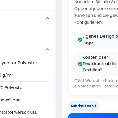
Nachdem Sie alle Art
Optional jedem einze
zuweisen und die gew
konfigurieren.
Eigenes Design 
Logo
Kostenloser
cycelter Polyester
Testdruck ab 15
Textilien*
0 g/m²
**Auf Wunsch erhalten S
ein Video Ihres Testdruc
0% Polyester
ndwäsche
Schritt 3 von 3
nststoffverschluss