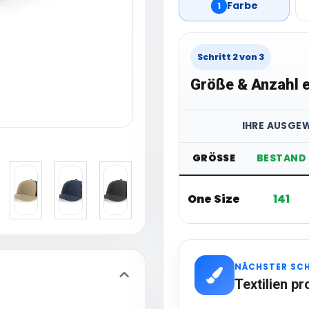
Farbe
1
Schritt 2 von 3
Größe & Anzahl e
IHRE AUSGE
GRÖSSE
BESTAND
One Size
141
NÄCHSTER SC
Textilien pr