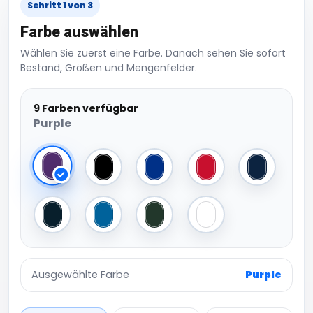
Schritt 1 von 3
Farbe auswählen
Wählen Sie zuerst eine Farbe. Danach sehen Sie sofort
Bestand, Größen und Mengenfelder.
9 Farben verfügbar
Purple
Purple
Black
Royal
Red
Navy
French Navy
Sapphire
Bottle
White
Ausgewählte Farbe
Purple