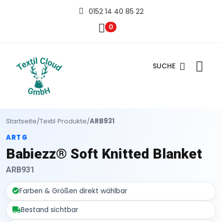
0152 14 40 85 22
0
SUCHE
Startseite
/
Textil Produkte
/
ARB931
ARTG
Babiezz® Soft Knitted Blanket
ARB931
Farben & Größen direkt wählbar
Bestand sichtbar