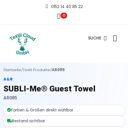
0152 14 40 85 22
0
SUCHE
Startseite
/
Textil Produkte
/
AR085
A&R
SUBLI-Me® Guest Towel
AR085
Farben & Größen direkt wählbar
Bestand sichtbar