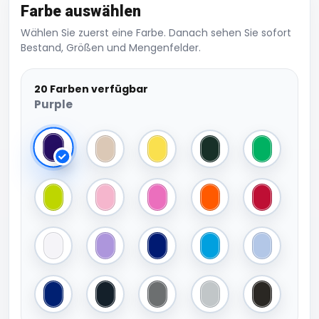
Farbe auswählen
Wählen Sie zuerst eine Farbe. Danach sehen Sie sofort
Bestand, Größen und Mengenfelder.
20 Farben verfügbar
Purple
Purple
Sand
Bright Yellow
Dark Green
Irish Green
Lime Green
Light Pink
Pink
Bright Orange
Fire Red
White
Light Purple
True Blue
Aqua Blue
Light Blue
French Navy
Graphite
Anthracite Grey
Light Grey
Black