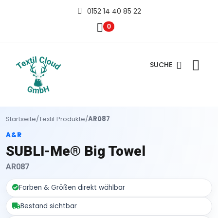
0152 14 40 85 22
0
SUCHE
Startseite
/
Textil Produkte
/
AR087
A&R
SUBLI-Me® Big Towel
AR087
Farben & Größen direkt wählbar
Bestand sichtbar