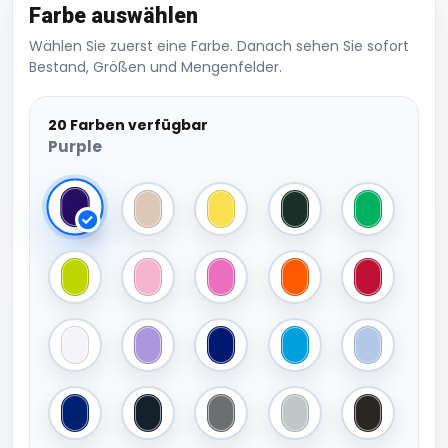
Farbe auswählen
Wählen Sie zuerst eine Farbe. Danach sehen Sie sofort
Bestand, Größen und Mengenfelder.
20 Farben verfügbar
Purple
Purple
Sand
Bright Yellow
Dark Green
Irish Green
Lime Green
Light Pink
Pink
Bright Orange
Fire Red
White
Light Purple
True Blue
Aqua Blue
Light Blue
French Navy
Graphite
Anthracite Grey
Light Grey
Black