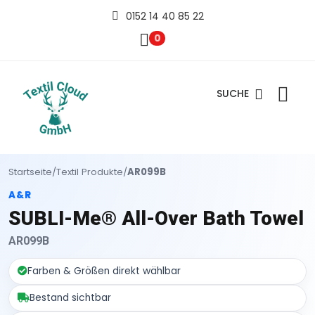
0152 14 40 85 22
0
SUCHE
Startseite
/
Textil Produkte
/
AR099B
A&R
SUBLI-Me® All-Over Bath Towel
AR099B
Farben & Größen direkt wählbar
Bestand sichtbar