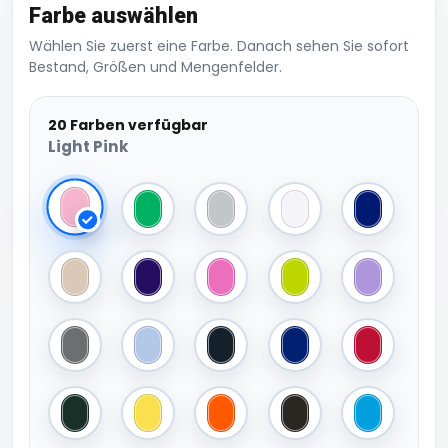
Farbe auswählen
Wählen Sie zuerst eine Farbe. Danach sehen Sie sofort
Bestand, Größen und Mengenfelder.
20 Farben verfügbar
Light Pink
Light Pink
Irish Green
Light Grey
White
True Blue
Sand
Purple
Pink
Lime Green
Light Purple
Anthracite Grey
Light Blue
Graphite
French Navy
Fire Red
Dark Green
Bright Yellow
Bright Orange
Black
Aqua Blue