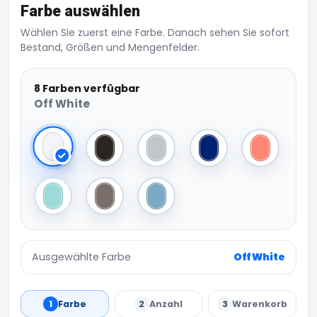
Farbe auswählen
Wählen Sie zuerst eine Farbe. Danach sehen Sie sofort
Bestand, Größen und Mengenfelder.
8 Farben verfügbar
Off White
Off White
Black
Grey
French Navy
Rose
Green
Walnut
Blue
Ausgewählte Farbe
Off White
1
Farbe
2
Anzahl
3
Warenkorb