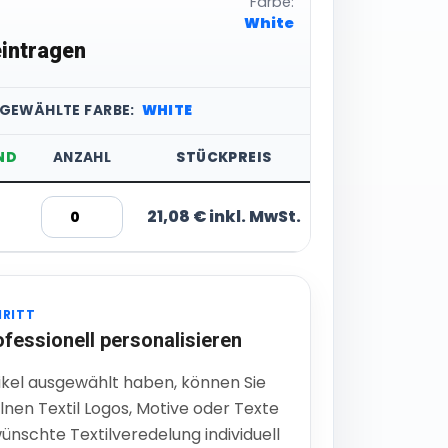
Farbe:
White
intragen
SGEWÄHLTE FARBE:
WHITE
ND
ANZAHL
STÜCKPREIS
21,08 € inkl. MwSt.
HRITT
ofessionell personalisieren
ikel ausgewählt haben, können Sie
lnen Textil Logos, Motive oder Texte
ünschte Textilveredelung individuell