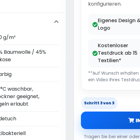
konfigurieren.
Eigenes Design 
Logo
0 g/m²
Kostenloser
% Baumwolle / 45%
Testdruck ab 15
skose
Textilien*
**Auf Wunsch erhalten S
arbig
ein Video Ihres Testdruc
 °C waschbar,
ockner geeignet,
geln erlaubt
Schritt 3 von 3
detuch
I
ibakteriell
Tragen Sie bei einer od