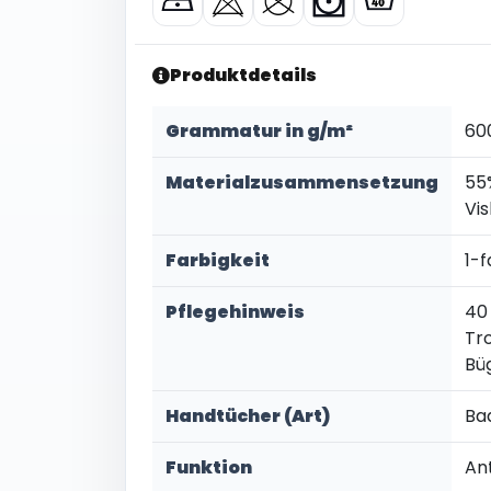
Produktdetails
Grammatur in g/m²
60
Materialzusammensetzung
55
Vi
Farbigkeit
1-f
Pflegehinweis
40
Tr
Bü
Handtücher (Art)
Ba
Funktion
Ant