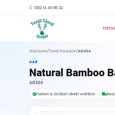
0152 14 40 85 22
TEXTIL
Startseite
/
Textil Produkte
/
AR404
A&R
Natural Bamboo B
AR404
Farben & Größen direkt wählbar
Best