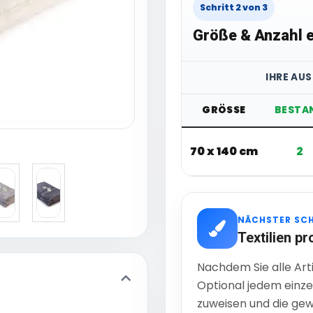
Schritt 2 von 3
Größe & Anzahl e
IHRE AU
GRÖSSE
BESTA
70 x 140 cm
2
NÄCHSTER SC
Textilien pr
Nachdem Sie alle Art
Optional jedem einze
zuweisen und die gew