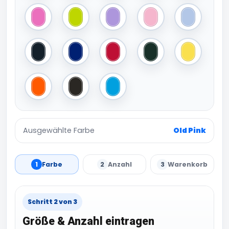
Pink
Lime Green
Light Purple
Light Pink
Light Blue
Graphite
French Navy
Fire Red
Dark Green
Bright Yello
Bright Orange
Black
Aqua Blue
Ausgewählte Farbe
Old Pink
1
Farbe
2
Anzahl
3
Warenkorb
Schritt 2 von 3
Größe & Anzahl eintragen