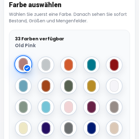
Farbe auswählen
Wählen Sie zuerst eine Farbe. Danach sehen Sie sofort
Bestand, Größen und Mengenfelder.
33 Farben verfügbar
Old Pink
Old Pink
Light Grey
Cinnamon
Deep Blue
Deep Red
Jeans Blue
Terra
Army Green
Mustard
White
Old Green
Pacific Blue
Blossom Pink
Burgundy
Cappuccin
Ivory
Purple
Anthracite Grey
True Blue
Sand