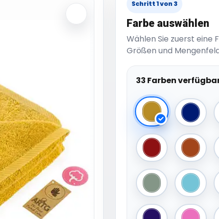
Schritt 1 von 3
Farbe auswählen
Wählen Sie zuerst eine 
Größen und Mengenfeld
33 Farben verfügba
Mustard
True Bl
Deep Red
Terra
Old Green
Pacific 