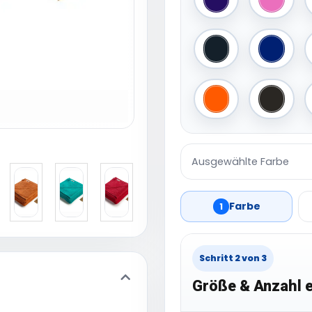
Purple
Pink
Graphite
French
Bright Orange
Black
Ausgewählte Farbe
Farbe
1
Schritt 2 von 3
Größe & Anzahl e