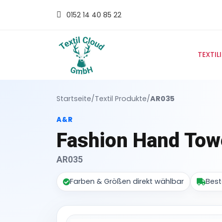
0152 14 40 85 22
TEXTIL
Startseite
/
Textil Produkte
/
AR035
A&R
Fashion Hand Tow
AR035
Farben & Größen direkt wählbar
Best