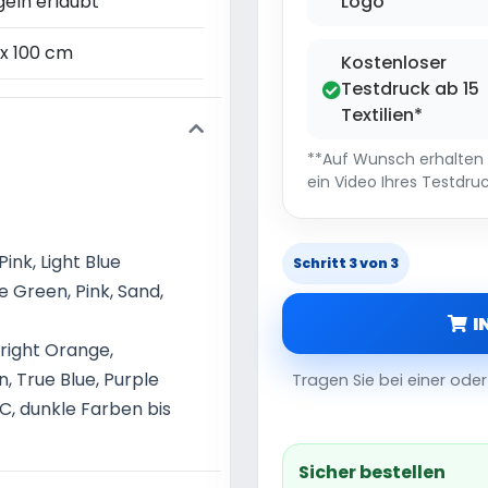
geln erlaubt
Logo
 x 100 cm
Kostenloser
Testdruck ab 15
Textilien*
**Auf Wunsch erhalten S
ein Video Ihres Testdruc
Pink, Light Blue
Schritt 3 von 3
e Green, Pink, Sand,
I
Bright Orange,
, True Blue, Purple
Tragen Sie bei einer od
C, dunkle Farben bis
Sicher bestellen