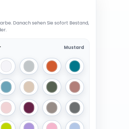
Farbe. Danach sehen Sie sofort Bestand,
er.
r
Mustard
ue
White
Light Grey
Cinnamon
Deep Blue
Jeans Blue
Sand
Army Green
Old Pink
Blue
Blossom Pink
Burgundy
Cappuccino
Anthracite Grey