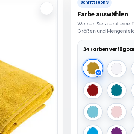
Schritt 1 von 3
Farbe auswählen
Wählen Sie zuerst eine 
Größen und Mengenfeld
34 Farben verfügba
Mustard
White
Deep Red
Deep B
Pacific Blue
Blossom