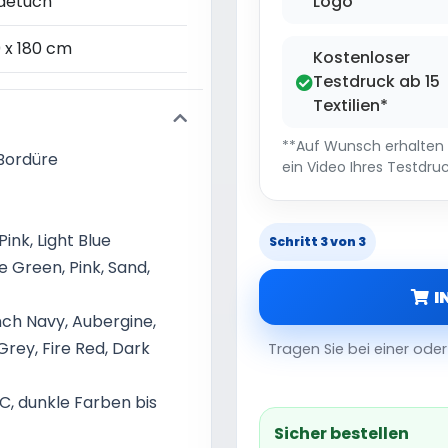
detuch
Logo
 x 180 cm
Kostenloser
Testdruck ab 15
Textilien*
**Auf Wunsch erhalten S
 Bordüre
ein Video Ihres Testdruc
Pink, Light Blue
Schritt 3 von 3
e Green, Pink, Sand,
I
nch Navy, Aubergine,
Grey, Fire Red, Dark
Tragen Sie bei einer od
C, dunkle Farben bis
Sicher bestellen