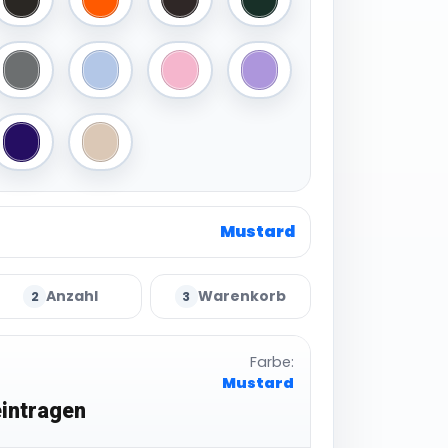
ine
Black
Bright Orange
Chocolate Brown
Dark Green
 Navy
Anthracite Grey
Light Blue
Light Pink
Light Purple
Purple
Sand
Mustard
Anzahl
Warenkorb
2
3
Farbe:
Mustard
intragen