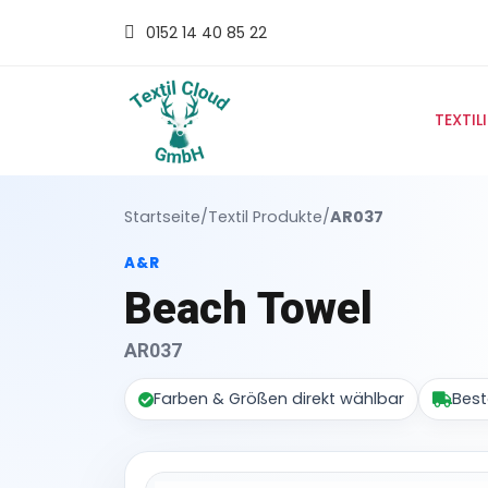
0152 14 40 85 22
TEXTIL
Startseite
/
Textil Produkte
/
AR037
A&R
Beach Towel
AR037
Farben & Größen direkt wählbar
Best