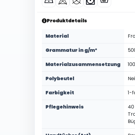
Produktdetails
Material
Fro
Grammatur in g/m²
50
Materialzusammensetzung
10
Polybeutel
Ne
Farbigkeit
1-f
Pflegehinweis
40
Tr
Bü