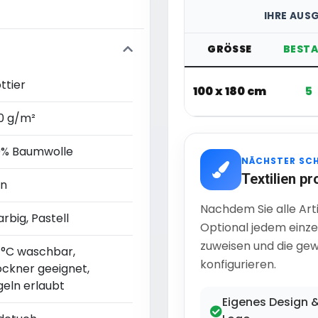
IHRE AUS
GRÖSSE
BEST
ttier
100 x 180 cm
5
0 g/m²
0% Baumwolle
NÄCHSTER SC
Textilien pr
in
Nachdem Sie alle Art
arbig, Pastell
Optional jedem einze
zuweisen und die gew
 °C waschbar,
konfigurieren.
ockner geeignet,
geln erlaubt
Eigenes Design 