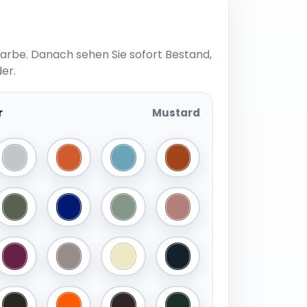
Farbe. Danach sehen Sie sofort Bestand,
er.
r
Mustard
Light Grey
Cinnamon
Jeans Blue
Terra
lue
Army Green
True Blue
Old Green
Old Pink
 Pink
Burgundy
Cappuccino
Ivory
Graphite