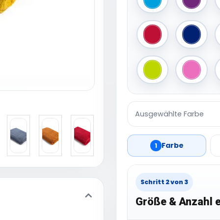
Aqua Blue
Auberg
Fire Red
French
Lime Green
Pink
Ausgewählte Farbe
Farbe
1
Schritt 2 von 3
Größe & Anzahl e