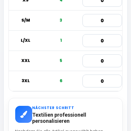
XS
4
S/M
3
L/XL
1
XXL
5
3XL
6
NÄCHSTER SCHRITT
Textilien professionell
personalisieren