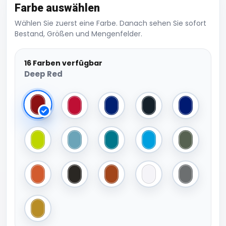
Farbe auswählen
Wählen Sie zuerst eine Farbe. Danach sehen Sie sofort
Bestand, Größen und Mengenfelder.
16 Farben verfügbar
Deep Red
Deep Red
Fire Red
French Navy
Graphite/Anthracite 
True Blue
Lime Green
Jeans Blue
Deep Blue
Aqua Blue
Army Gree
Cinnamon
Black
Terra
White
Anthracite 
Mustard