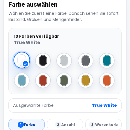
Farbe auswählen
Wählen Sie zuerst eine Farbe. Danach sehen Sie sofort
Bestand, Größen und Mengenfelder.
10 Farben verfügbar
True White
True White
Very Black
Light Grey
Dark Grey
Deep Blue
Jeans Blue
Brick Red
Army Green
Mustard
Cinnamon
Ausgewählte Farbe
True White
1
Farbe
2
Anzahl
3
Warenkorb