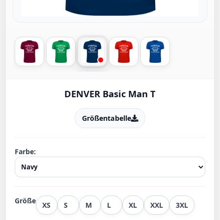
DENVER Basic Man T
Größentabelle
Farbe:
Größe
XS
S
M
L
XL
XXL
3XL