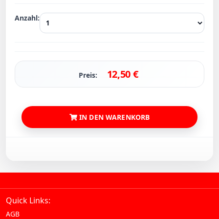
Anzahl:
12,50
€
Preis:
IN DEN WARENKORB
Quick Links:
AGB