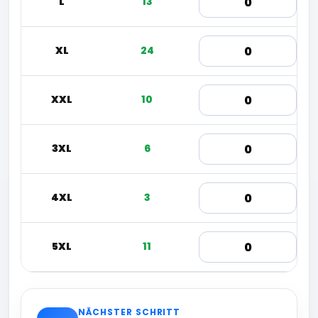
L
13
XL
24
XXL
10
3XL
6
4XL
3
5XL
11
NÄCHSTER SCHRITT