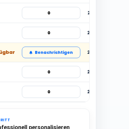
22,97 € inkl. MwS
24,32 € inkl. MwS
fügbar
24,32 € inkl. MwS
Benachrichtigen
24,32 € inkl. MwS
24,32 € inkl. MwS
HRITT
ofessionell personalisieren