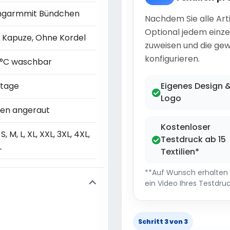
ngarmmit Bündchen
Nachdem Sie alle Art
Optional jedem einze
t Kapuze, Ohne Kordel
zuweisen und die gew
konfigurieren.
 °C waschbar
ntage
Eigenes Design 
Logo
nen angeraut
Kostenloser
 S, M, L, XL, XXL, 3XL, 4XL,
Testdruck ab 15
L
Textilien*
**Auf Wunsch erhalten S
ein Video Ihres Testdruc
Schritt 3 von 3