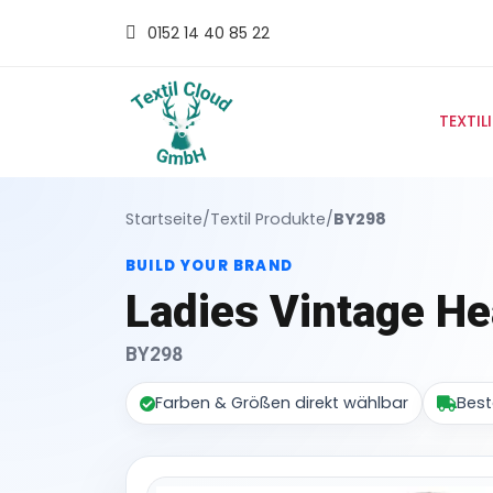
0152 14 40 85 22
TEXTIL
Startseite
/
Textil Produkte
/
BY298
BUILD YOUR BRAND
Ladies Vintage H
BY298
Farben & Größen direkt wählbar
Best