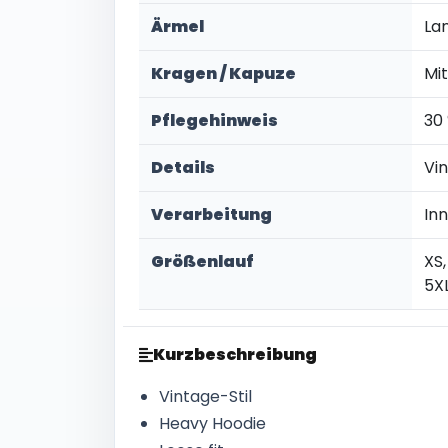
Ärmel
La
Kragen / Kapuze
Mi
Pflegehinweis
30
Details
Vi
Verarbeitung
In
Größenlauf
XS,
5X
Kurzbeschreibung
Vintage-Stil
Heavy Hoodie