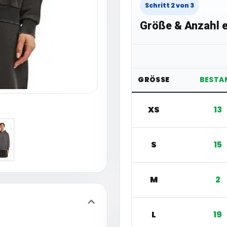
Schritt 2 von 3
Größe & Anzahl e
GRÖSSE
BESTA
XS
13
S
15
M
2
L
19