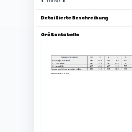
Loose fit
Detaillierte Beschreibung
Größentabelle