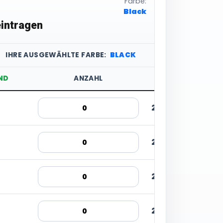
Farbe:
Black
intragen
IHRE AUSGEWÄHLTE FARBE:
BLACK
ND
ANZAHL
STÜCKPREIS
22,97 € inkl. MwS
22,97 € inkl. MwS
22,97 € inkl. MwS
22,97 € inkl. MwS