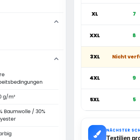
XL
7
XXL
8
3XL
Nicht ver
re
4XL
9
beitsbedingungen
0 g/m²
5XL
5
% Baumwolle / 30%
lyester
NÄCHSTER SC
arbig
Textilien pr