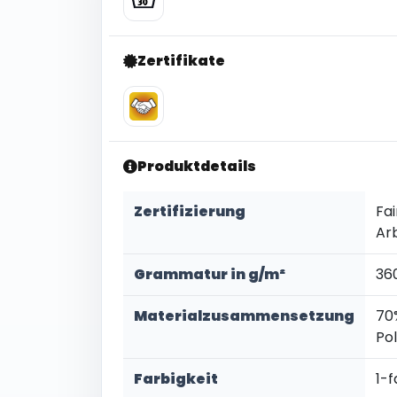
Zertifikate
Produktdetails
Zertifizierung
Fai
Ar
Grammatur in g/m²
36
Materialzusammensetzung
70
Po
Farbigkeit
1-f