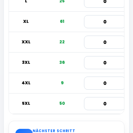
L
25
XL
61
XXL
22
3XL
36
4XL
9
5XL
50
NÄCHSTER SCHRITT