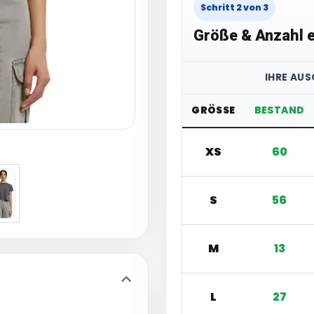
Schritt 2 von 3
Größe & Anzahl e
IHRE AU
GRÖSSE
BESTAND
XS
60
S
56
M
13
L
27