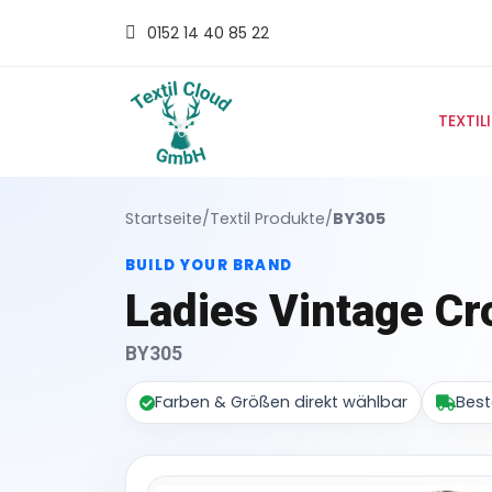
0152 14 40 85 22
TEXTIL
Startseite
/
Textil Produkte
/
BY305
BUILD YOUR BRAND
Ladies Vintage C
BY305
Farben & Größen direkt wählbar
Best