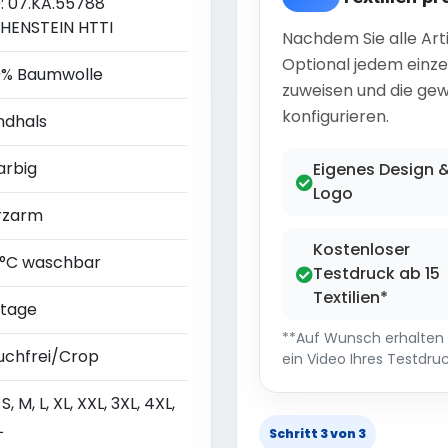
0: 07.KA.55788
HENSTEIN HTTI
Nachdem Sie alle Art
Optional jedem einze
0% Baumwolle
zuweisen und die gew
konfigurieren.
ndhals
arbig
Eigenes Design 
Logo
rzarm
Kostenloser
 °C waschbar
Testdruck ab 15
Textilien*
ntage
**Auf Wunsch erhalten S
uchfrei/Crop
ein Video Ihres Testdruc
 S, M, L, XL, XXL, 3XL, 4XL,
L
Schritt 3 von 3