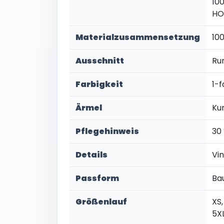
10
HO
Materialzusammensetzung
10
Ausschnitt
Ru
Farbigkeit
1-f
Ärmel
Ku
Pflegehinweis
30
Details
Vi
Passform
Ba
Größenlauf
XS,
5X