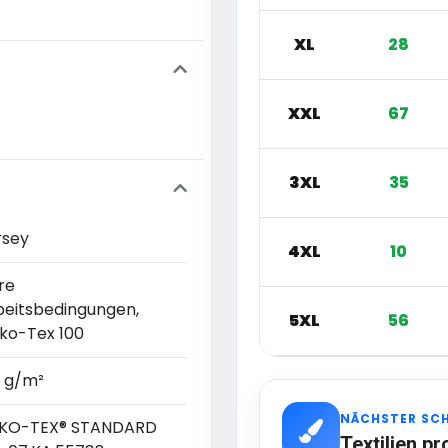
XL
28
XXL
67
3XL
35
rsey
4XL
10
re
beitsbedingungen,
5XL
56
ko-Tex 100
0 g/m²
NÄCHSTER SC
KO-TEX® STANDARD
Textilien pr