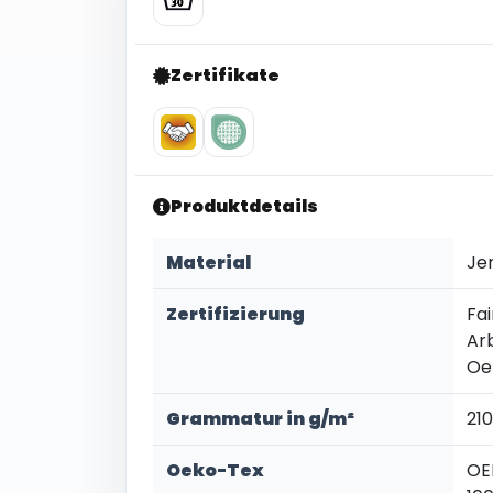
Zertifikate
Produktdetails
Material
Je
Zertifizierung
Fai
Ar
Oe
Grammatur in g/m²
21
Oeko-Tex
OE