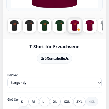
T-Shirt für Erwachsene
Größentabelle
Farbe:
Größe
S
M
L
XL
XXL
3XL
4XL